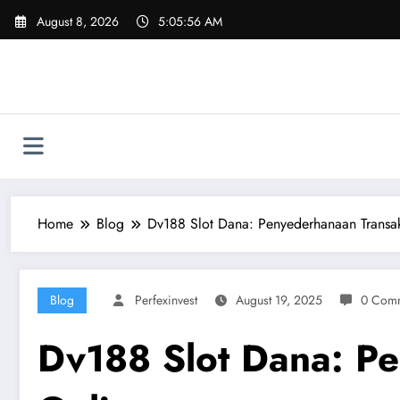
Skip
August 8, 2026
5:05:57 AM
to
content
Home
Blog
Dv188 Slot Dana: Penyederhanaan Transak
Blog
Perfexinvest
August 19, 2025
0 Com
Dv188 Slot Dana: Pe