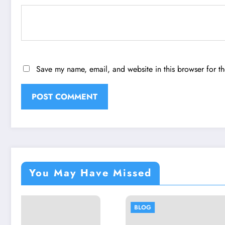
Save my name, email, and website in this browser for t
You May Have Missed
BLOG
BLOG