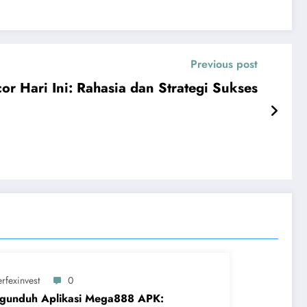
Previous post
r Hari Ini: Rahasia dan Strategi Sukses
rfexinvest
0
gunduh Aplikasi Mega888 APK: