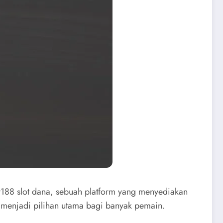
 dv188 slot dana, sebuah platform yang menyediakan
 menjadi pilihan utama bagi banyak pemain.