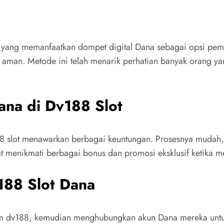
ne yang memanfaatkan dompet digital Dana sebagai opsi p
 aman. Metode ini telah menarik perhatian banyak orang ya
na di Dv188 Slot
 slot menawarkan berbagai keuntungan. Prosesnya mudah, ce
at menikmati berbagai bonus dan promosi eksklusif ketika 
188 Slot Dana
m dv188, kemudian menghubungkan akun Dana mereka untuk 