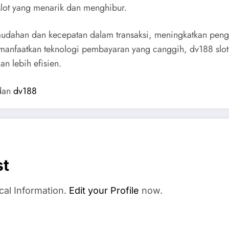
lot yang menarik dan menghibur.
mudahan dan kecepatan dalam transaksi, meningkatkan pen
faatkan teknologi pembayaran yang canggih, dv188 slot d
n lebih efisien.
dan
dv188
st
cal Information.
Edit your Profile
now.