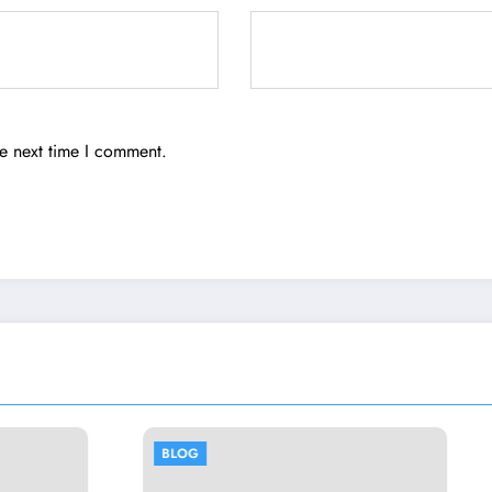
he next time I comment.
BLOG