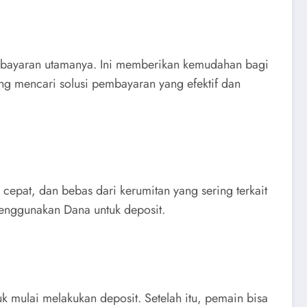
embayaran utamanya. Ini memberikan kemudahan bagi
ng mencari solusi pembayaran yang efektif dan
pat, dan bebas dari kerumitan yang sering terkait
menggunakan Dana untuk deposit.
mulai melakukan deposit. Setelah itu, pemain bisa