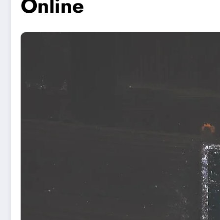
Online