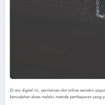
Di era digital ini, permainan slot online semakin pop
kemudahan akses melalui metode pembayaran yang pra