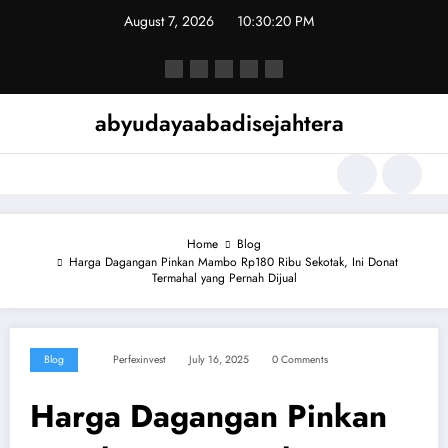
Skip
August 7, 2026
10:30:20 PM
to
content
abyudayaabadisejahtera
Home
Blog
Harga Dagangan Pinkan Mambo Rp180 Ribu Sekotak, Ini Donat
Termahal yang Pernah Dijual
Blog
Perfexinvest
July 16, 2025
0 Comments
Harga Dagangan Pinkan