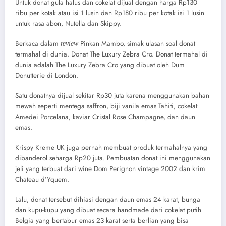
Untuk donat gula halus dan cokelat dijual dengan harga Rp130
ribu per kotak atau isi 1 lusin dan Rp180 ribu per kotak isi 1 lusin
untuk rasa abon, Nutella dan Skippy.
Berkaca dalam
Pinkan Mambo, simak ulasan soal donat
review
termahal di dunia. Donat The Luxury Zebra Cro. Donat termahal di
dunia adalah The Luxury Zebra Cro yang dibuat oleh Dum
Donutterie di London.
Satu donatnya dijual sekitar Rp30 juta karena menggunakan bahan
mewah seperti mentega saffron, biji vanila emas Tahiti, cokelat
Amedei Porcelana, kaviar Cristal Rose Champagne, dan daun
emas.
Krispy Kreme UK juga pernah membuat produk termahalnya yang
dibanderol seharga Rp20 juta. Pembuatan donat ini menggunakan
jeli yang terbuat dari wine Dom Perignon vintage 2002 dan krim
Chateau d’Yquem.
Lalu, donat tersebut dihiasi dengan daun emas 24 karat, bunga
dan kupu-kupu yang dibuat secara handmade dari cokelat putih
Belgia yang bertabur emas 23 karat serta berlian yang bisa