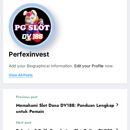
Perfexinvest
Add your Biographical Information.
Edit your Profile
now.
View All Posts
Previous post
Memahami Slot Dana DV188: Panduan Lengkap
untuk Pemain
Next post