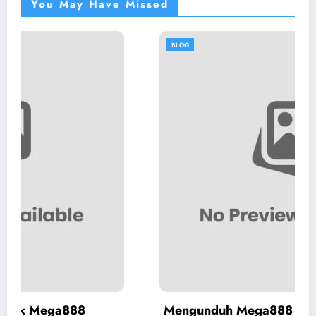
You May Have Missed
BLOG
Mengunduh Mega888 iOS: Panduan