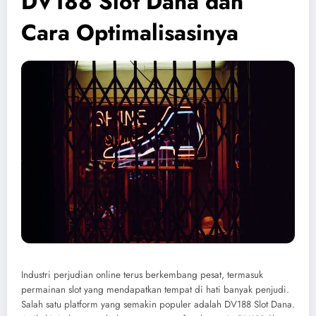
DV188 Slot Dana dan
Cara Optimalisasinya
Industri perjudian online terus berkembang pesat, termasuk
permainan slot yang mendapatkan tempat di hati banyak penjudi.
Salah satu platform yang semakin populer adalah DV188 Slot Dana.