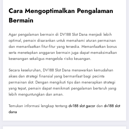
Cara Mengoptimalkan Pengalaman
Bermain
Agar pengalaman bermain di DV188 Slot Dana menjadi lebih
optimal, pemain disarankan untuk memahami aturan permainan
dan memanfaatkan fitur-fitur yang tersedia. Memanfaatkan bonus
serta menetapkan anggaran bermain juga dapat memaksimalkan
kesenangan sekaligus mengelola risiko keuangan.
Secara keseluruhan, DV188 Slot Dana menawarkan kemudahan
akses dan strategi finansial yang bermanfaat bagi pecinta
permainan slot. Dengan mengikuti tips dan menerapkan strategi
yang tepat, pemain dapat menikmati pengalaman bertaruh yang
lebih menguntungkan dan aman.
Temukan informasi lengkap tentang
dv188 slot gacor
dan
dv188 slot
dana