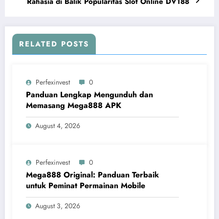
Rahasia di Balik Popularitas Slot Online DV188
RELATED POSTS
Perfexinvest
0
Panduan Lengkap Mengunduh dan
Memasang Mega888 APK
August 4, 2026
Perfexinvest
0
Mega888 Original: Panduan Terbaik
untuk Peminat Permainan Mobile
August 3, 2026