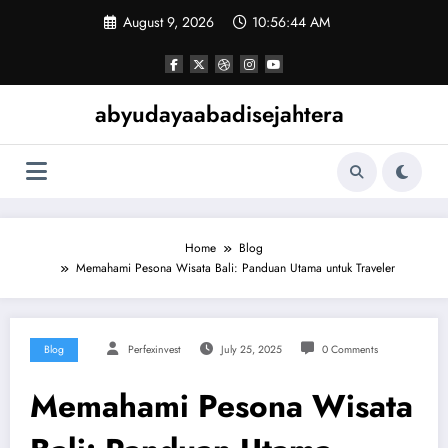
Skip
August 9, 2026
10:56:44 AM
to
content
abyudayaabadisejahtera
Home
Blog
Memahami Pesona Wisata Bali: Panduan Utama untuk Traveler
Blog
Perfexinvest
July 25, 2025
0 Comments
Memahami Pesona Wisata