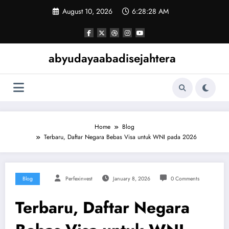
Skip
August 10, 2026
6:28:28 AM
to
content
abyudayaabadisejahtera
Home
Blog
Terbaru, Daftar Negara Bebas Visa untuk WNI pada 2026
Blog
Perfexinvest
January 8, 2026
0 Comments
Terbaru, Daftar Negara